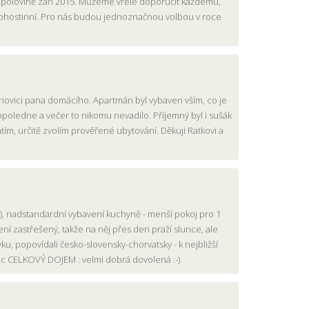
v polovině září 2015. Můžeme vřele doporučit každému,
 pohostinní. Pro nás budou jednoznačnou volbou v roce
řechovici pana domácího. Apartmán byl vybaven vším, co je
dopoledne a večer to nikomu nevadilo. Příjemný byl i sušák
tím, určitě zvolím prověřené ubytování. Děkuji Ratkovi a
í), nadstandardní vybavení kuchyně - menší pokoj pro 1
 není zastřešený, takže na něj přes den praží slunce, ale
ku, popovídali česko-slovensky-chorvatsky - k nejbližší
ovic CELKOVÝ DOJEM : velmi dobrá dovolená :-)