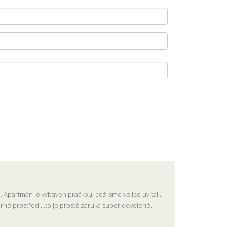
 Apartmán je vybaven pračkou, což jsme velice uvítali.
herné prostředí...to je prostě záruka super dovolené.