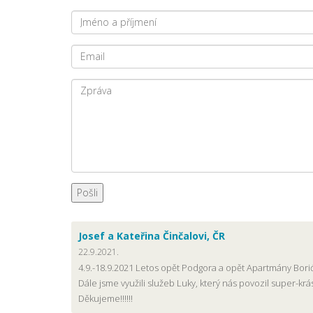
Pošli
Josef a Kateřina Činčalovi, ČR
22.9.2021.
4.9.-18.9.2021 Letos opět Podgora a opět Apartmány Borić
Dále jsme využili služeb Luky, který nás povozil super-krá
Děkujeme!!!!!!