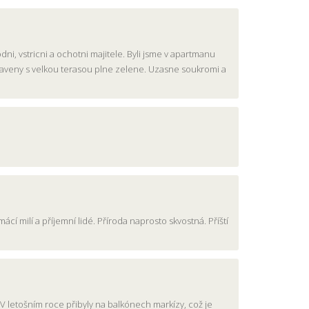
ni, vstricni a ochotni majitele. Byli jsme v apartmanu
vybaveny s velkou terasou plne zelene. Uzasne soukromi a
mácí milí a příjemní lidé. Příroda naprosto skvostná. Příští
. V letošním roce přibyly na balkónech markízy, což je