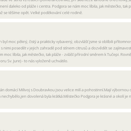
 není daleko od pláže i centra. Podgora se nám moc líbila, jak městečko, tak p
 už se těšíme opět. Velké poděkování celé rodině.
án byl moc pěkný, čistý a prakticky vybavený, obzvlášť jsme si oblíbili přítomn
 s nimi posedět v jejich zahradě pod stínem citrusů a dozvědět se zajímavosti
 moc líbila, jak městečko, tak pláže - zvlášť přírodní směrem k Tučepi. Rovně
ru Sv. Jure) - to nás vyloženě uchvátilo.
Pán domácí Milivoj s Doubravkou jsou velice milí a pohostinní.Mají výbornou 
ám nechybělo,jen dovolená byla krátká.Městečko Podgora je krásné a okolí je n