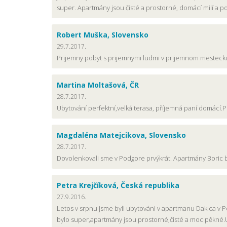
super. Apartmány jsou čisté a prostorné, domácí milí a poh
Robert Muška, Slovensko
29.7.2017.
Prijemny pobyt s prijemnymi ludmi v prijemnom meste
Martina Moltašová, ČR
28.7.2017.
Ubytování perfektní,velká terasa, příjemná paní domácí.
Magdaléna Matejcikova, Slovensko
28.7.2017.
Dovolenkovali sme v Podgore prvýkrát. Apartmány Boric bo
Petra Krejčíková, Česká republika
27.9.2016.
Letos v srpnu jsme byli ubytováni v apartmanu Dakica v 
bylo super,apartmány jsou prostorné,čisté a moc pěkné.