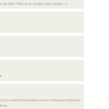
ak dál!!! Příští rok se doufám opět uvidíme :-) !
👍
í,je to strašně milá,laskavá a moc hodná paní.Ubytování
dinou.