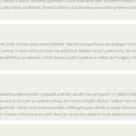
 čistota a dobře zařízený apartmán s vůní levandule nám zpříjemnil pobyt 
z jakýchkoliv problémů. Domácí Milivoj s Doubravkou jsou velmi příjemní a
dobré, čisté. Domácí jsou velmi přátelští. Hlavně nezapomenu na vynikající o
ím pokoji. V obou ložnicích bylo ale příjemně. Balkón na půl zastřešený, ale 
ě proběhl bez problémů. Určitě doporučuji!!! A pokud se někdy do Podgory vrá
dačkou (která může v případě potřeby sloužit i pro přespání 1-2 dalších lid
imatizace je sice jen ve velkém pokoji, ale hravě ochladí celý byt - balkon sice
v pohodě - každý večer jsme poseděli s Milivojem (pan domácí), popili ořechov
ších 5 minut chůze je to na pláž, která je na mnoha místech krytá stínem bor