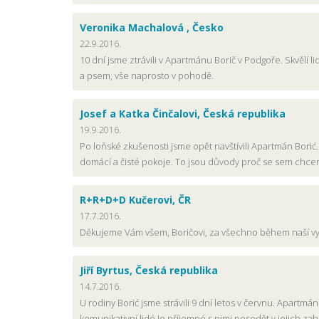
Veronika Machalová , Česko
22.9.2016.
10 dní jsme ztrávili v Apartmánu Borič v Podgoře. Skvělí l
a psem, vše naprosto v pohodě.
Josef a Katka Činčalovi, Česká republika
19.9.2016.
Po loňské zkušenosti jsme opět navštívili Apartmán Bori
domácí a čisté pokoje. To jsou důvody proč se sem chceme
R+R+D+D Kučerovi, ČR
17.7.2016.
Děkujeme Vám všem, Boričovi, za všechno během naší vyd
Jiří Byrtus, Česká republika
14.7.2016.
U rodiny Borić jsme strávili 9 dní letos v červnu. Apartmá
komunikativní lidé.Je příjemné s nimi posedět v jejich za