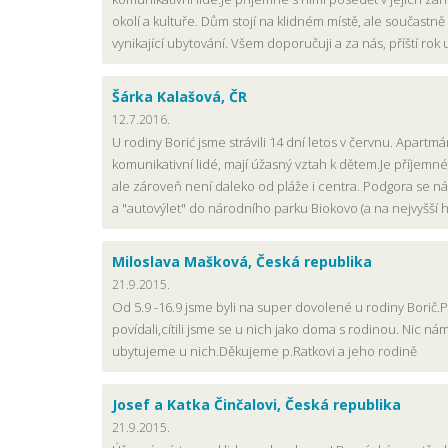
okolí a kultuře. Dům stojí na klidném místě, ale součastně
vynikající ubytování. Všem doporučuji a za nás, příští rok
Šárka Kalašová, ČR
12.7.2016.
U rodiny Borić jsme strávili 14 dní letos v červnu. Apartm
komunikativní lidé, mají úžasný vztah k dětem.Je příjemné
ale zároveň není daleko od pláže i centra. Podgora se nám
a "autovýlet" do národního parku Biokovo (a na nejvyšší ho
Miloslava Mašková, Česká republika
21.9.2015.
Od 5.9 -16.9 jsme byli na super dovolené u rodiny Borič.
povídali,cítili jsme se u nich jako doma s rodinou. Nic n
ubytujeme u nich.Děkujeme p.Ratkovi a jeho rodině
Josef a Katka Činčalovi, Česká republika
21.9.2015.