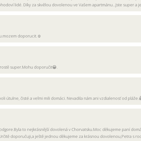
odoví lidé. Díky za skvělou dovolenou ve Vašem apartmánu...Jste super a jen t
cku.mozem doporucit.☺
Prostě super.Mohu doporučit😀.
li útulne, čisté a veľmi mili domáci. Nevadila nám ani vzdialenosť od pláže.
Podgore.Byla to nejkrásnější dovolená v Chorvatsku.Moc děkujeme paní domác
Určitě doporučuji,a ještě jednou děkujeme za krásnou dovolenou,Petra s ro