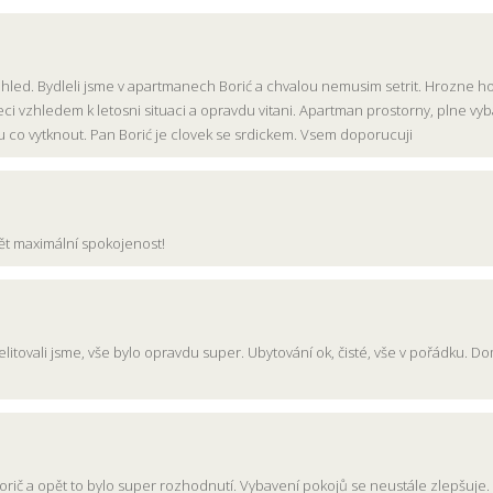
ohled. Bydleli jsme v apartmanech Borić a chvalou nemusim setrit. Hrozne hod
zpeci vzhledem k letosni situaci a opravdu vitani. Apartman prostorny, plne 
co vytknout. Pan Borić je clovek se srdickem. Vsem doporucuji
ět maximální spokojenost!
 nelitovali jsme, vše bylo opravdu super. Ubytování ok, čisté, vše v pořádku. Do
ni Borič a opět to bylo super rozhodnutí. Vybavení pokojů se neustále zlepšuje