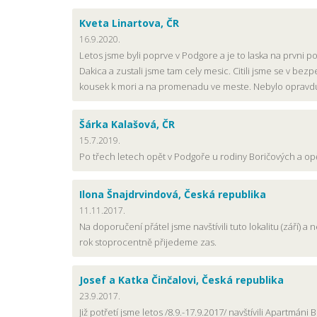
Kveta Linartova, ČR
16.9.2020.
Letos jsme byli poprve v Podgore a je to laska na prvni p
Dakica a zustali jsme tam cely mesic. Citili jsme se v be
kousek k mori a na promenadu ve meste. Nebylo opravdu 
Šárka Kalašová, ČR
15.7.2019.
Po třech letech opět v Podgoře u rodiny Boričových a op
Ilona Šnajdrvindová, Česká republika
11.11.2017.
Na doporučení přátel jsme navštívili tuto lokalitu (září) a
rok stoprocentně přijedeme zas.
Josef a Katka Činčalovi, Česká republika
23.9.2017.
Již potřetí jsme letos /8.9.-17.9.2017/ navštívili Apartmá