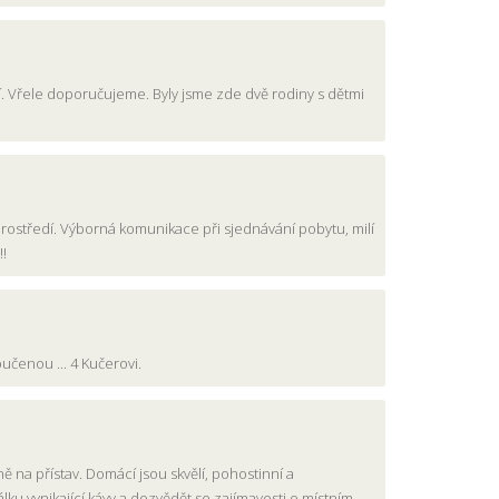
ští. Vřele doporučujeme. Byly jsme zde dvě rodiny s dětmi
rostředí. Výborná komunikace při sjednávání pobytu, milí
!!
čenou ... 4 Kučerovi.
ě na přístav. Domácí jsou skvělí, pohostinní a
lku vynikající kávy a dozvědět se zajímavosti o místním