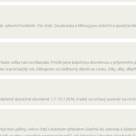
idé, výborní hostitelé. Vše čisté. Doubravka a Milivoj jsou srdeční a společen
ć. Naše volba nás nezklamala. Prožili jsme báječnou dovolenou v příjemném p
 vracet každý rok. Děkujeme za nádherný dárek na cestu...Díky, díky, díky!!!
ařené slunečné dovolené 1.7.-15.7.2016. A také za voňavý suvenýr na rozlou
n byl moc pěkný, velice čistý s krásným výhledem částčně do zahrady a částečn
hradě ve stínu vzrostlích pomerančovníků, při skleničce lahodné ořechovky,šá