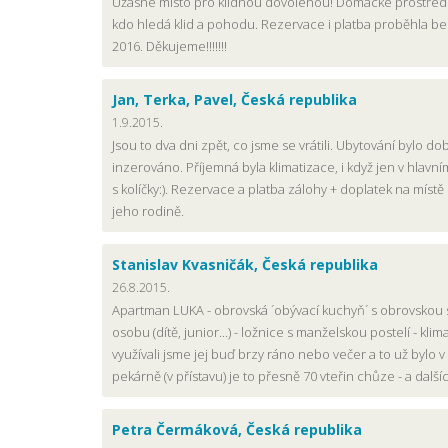
Úžasné místo pro klidnou dovolenou! Domácké prostředí,
kdo hledá klid a pohodu. Rezervace i platba proběhla be
2016. Děkujeme!!!!!!!
Jan, Terka, Pavel, Česká republika
1.9.2015.
Jsou to dva dni zpět, co jsme se vrátili. Ubytování bylo 
inzerováno. Příjemná byla klimatizace, i když jen v hlavn
s kolíčky:). Rezervace a platba zálohy + doplatek na míst
jeho rodině.
Stanislav Kvasničák, Česká republika
26.8.2015.
Apartman LUKA - obrovská ´obývací kuchyň´ s obrovskou se
osobu (dítě, junior...) - ložnice s manželskou postelí - kl
využívali jsme jej buď brzy ráno nebo večer a to už bylo 
pekárně (v přístavu) je to přesně 70 vteřin chůze - a dal
Petra Čermáková, Česká republika