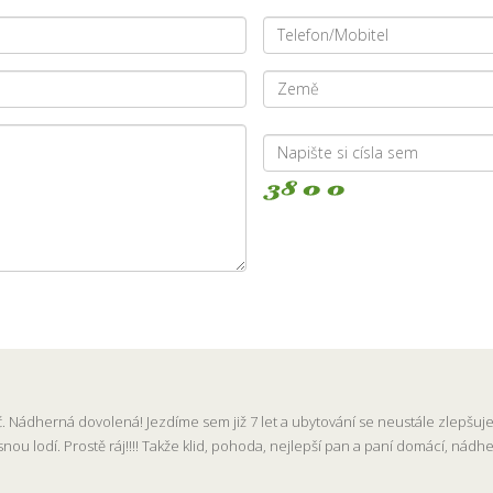
. Nádherná dovolená! Jezdíme sem již 7 let a ubytování se neustále zlepšuje.
snou lodí. Prostě ráj!!!! Takže klid, pohoda, nejlepší pan a paní domácí, nád