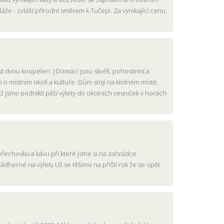
láže - zvlášť přírodní směrem k Tučepi. Za vynikající cenu,
ost dvou koupelen :) Domácí jsou skvělí, pohostinní a
 o místním okolí a kultuře. Dům stojí na klidném místě,
ž jsme podnikli pěší výlety do okolních vesniček v horách
ořechovku a kávu při které jsme si na zahrádce
ádherné na výlety.Už se těšíme na příští rok že se opět