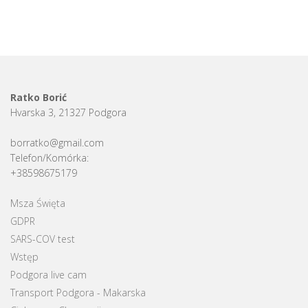
Ratko Borić
Hvarska 3, 21327 Podgora
borratko@gmail.com
Telefon/Komórka:
+38598675179
Msza Święta
GDPR
SARS-COV test
Wstęp
Podgora live cam
Transport Podgora - Makarska