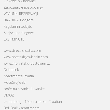
Ciekawe o Chorwacji
Zapoznajcie gospodarzy
WARUNKI REZERWACJI
Baw się w Podgora
Regulamin pobytu
Miejsce parkingowe
LAST MINUTE
www.direct-croatia.com
www.hrvatskiglas-berlin.com
www.chorvatsko-ubytovani.cz
Dobarlink
ApartmentsCroatia
HocuSvojWeb
početna stranica hrvatske
DMOZ
expatsblog - 10 phrases on Croatian
Bol, Brač - apartments