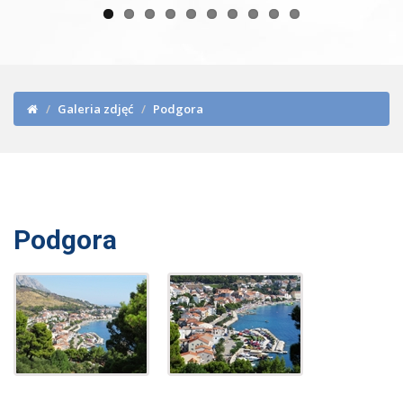
Galeria zdjęć
Podgora
Podgora