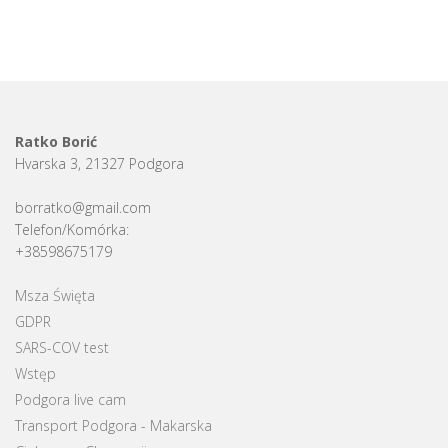
Ratko Borić
Hvarska 3, 21327 Podgora
borratko@gmail.com
Telefon/Komórka:
+38598675179
Msza Święta
GDPR
SARS-COV test
Wstęp
Podgora live cam
Transport Podgora - Makarska