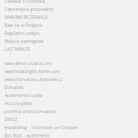
Ciekawe o Chorwacji
Zapoznajcie gospodarzy
WARUNKI REZERWACJI
Baw się w Podgora
Regulamin pobytu
Miejsce parkingowe
LAST MINUTE
www.direct-croatia.com
www.hrvatskiglas-berlin.com
www.chorvatsko-ubytovani.cz
Dobarlink
ApartmentsCroatia
HocuSvojWeb
početna stranica hrvatske
DMOZ
expatsblog - 10 phrases on Croatian
Bol, Brač - apartments