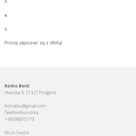
3.
4.
5.
Proszę zapoznać się z ofertą!
Ratko Borić
Hvarska 3, 21327 Podgora
borratko@gmail.com
Telefon/Komórka:
+38598675179
Msza Święta