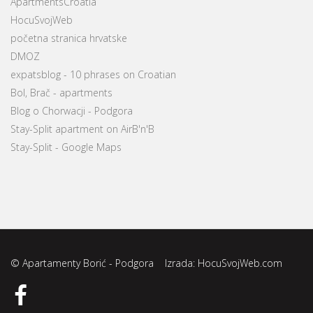
ApartmentsCroatia
HocuSvojWeb
početna stranica hrvatske
DMOZ
expatsblog - 10 phrases on Croatian
Bol, Brač - apartments
Blog o Chorwacji - Podgora
Stay-Split apartment on AirB'n'B
Stay-Split - Google Maps
© Apartamenty Borić - Podgora Izrada:
HocuSvojWeb.com