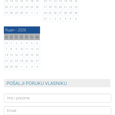
13
14
15
16
17
18
19
10
11
12
13
14
15
16
20
21
22
23
24
25
26
17
18
19
20
21
22
23
27
28
29
30
31
1
2
24
25
26
27
28
29
30
31
1
2
3
4
5
6
Rujan - 2026
Ut
Sr
Če
Pe
Su
Ne
Po
31
1
2
3
4
5
6
7
8
9
10
11
12
13
14
15
16
17
18
19
20
21
22
23
24
25
26
27
28
29
30
1
2
3
4
POŠALJI PORUKU VLASNIKU