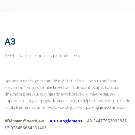
A3
A3+1 - Za tri osobe plus pomoćni ležaj
Apartman na drugom katu 38 m2: 3+1 ležaja: 1 soba s bračnim
krevetom, 1 soba s jednim krevetom, 1 dodatni ležaj na kauču u
dnevnom boravku, kuhinja i dnevni boravak, klima-uređaj, Wi-Fi,
kupaonica i loggia s pogledom na more, roštilj i stolovi u vrtu - u hladu
stabla limuna i naranče, sve takse uključene...
.
parking je 200 m blizu.
AB-GoogleMaps
43.24477953092831,
AB-InstantStreetView
17.073453684231403