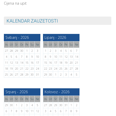
Cijena na upit
KALENDAR ZAUZETOSTI
Svibanj - 2026
Lipanj - 2026
Ut
Sr
Če
Pe
Su
Ne
Ut
Sr
Če
Pe
Su
Ne
Po
Po
27
28
29
30
1
2
3
1
2
3
4
5
6
7
4
5
6
7
8
9
10
8
9
10
11
12
13
14
11
12
13
14
15
16
17
15
16
17
18
19
20
21
18
19
20
21
22
23
24
22
23
24
25
26
27
28
25
26
27
28
29
30
31
29
30
1
2
3
4
5
Srpanj - 2026
Kolovoz - 2026
Ut
Sr
Če
Pe
Su
Ne
Ut
Sr
Če
Pe
Su
Ne
Po
Po
29
30
1
2
3
4
5
27
28
29
30
31
1
2
6
7
8
9
10
11
12
3
4
5
6
7
8
9