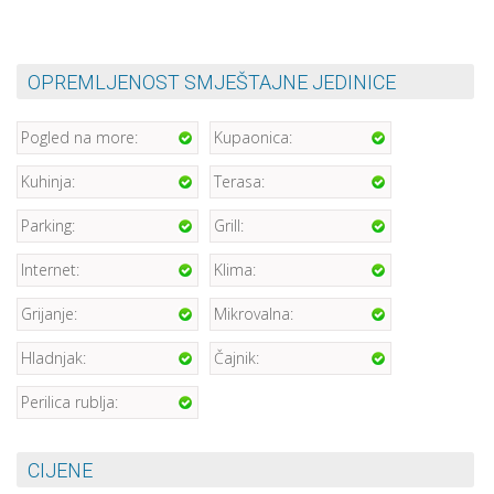
OPREMLJENOST SMJEŠTAJNE JEDINICE
Pogled na more:
Kupaonica:
Kuhinja:
Terasa:
Parking:
Grill:
Internet:
Klima:
Grijanje:
Mikrovalna:
Hladnjak:
Čajnik:
Perilica rublja:
CIJENE