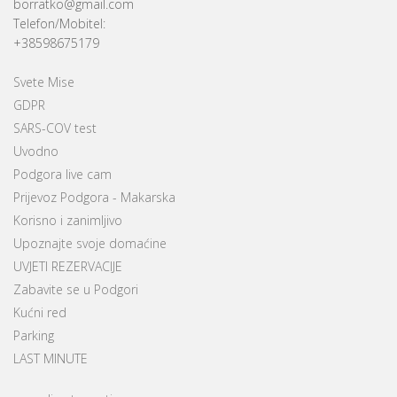
borratko@gmail.com
Telefon/Mobitel:
+38598675179
Svete Mise
GDPR
SARS-COV test
Uvodno
Podgora live cam
Prijevoz Podgora - Makarska
Korisno i zanimljivo
Upoznajte svoje domaćine
UVJETI REZERVACIJE
Zabavite se u Podgori
Kućni red
Parking
LAST MINUTE