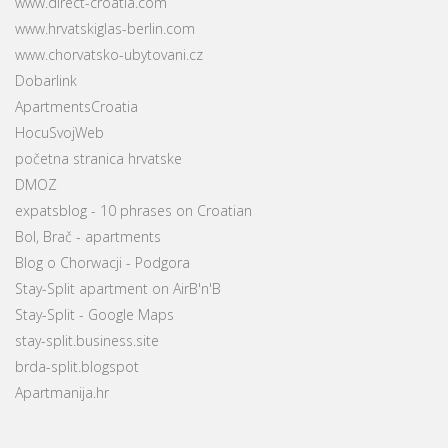
www.direct-croatia.com
www.hrvatskiglas-berlin.com
www.chorvatsko-ubytovani.cz
Dobarlink
ApartmentsCroatia
HocuSvojWeb
početna stranica hrvatske
DMOZ
expatsblog - 10 phrases on Croatian
Bol, Brač - apartments
Blog o Chorwacji - Podgora
Stay-Split apartment on AirB'n'B
Stay-Split - Google Maps
stay-split.business.site
brda-split.blogspot
Apartmanija.hr